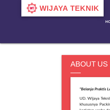
WIJAYA TEKNIK
H
ABOUT US
"Belanja Praktis 
UD. Wijaya Tekni
khususnya Packi